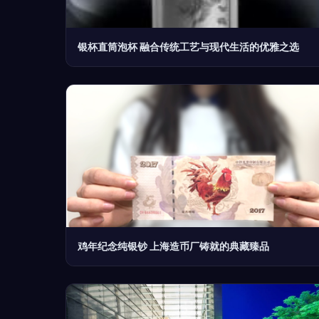
银杯直筒泡杯 融合传统工艺与现代生活的优雅之选
鸡年纪念纯银钞 上海造币厂铸就的典藏臻品