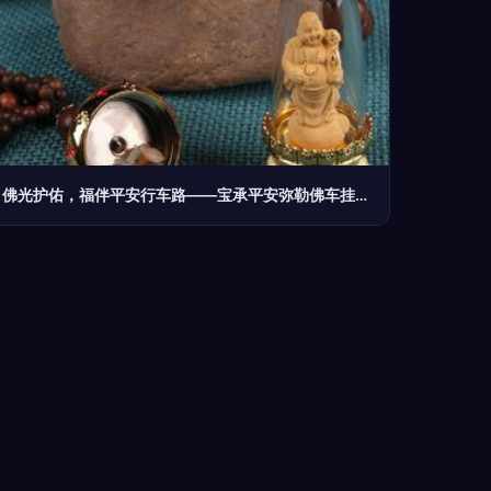
佛光护佑，福伴平安行车路——宝承平安弥勒佛车挂件推荐