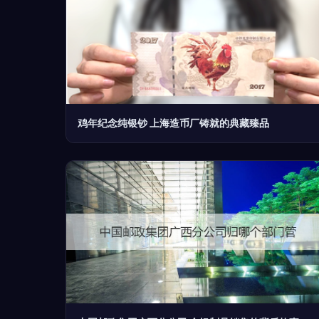
鸡年纪念纯银钞 上海造币厂铸就的典藏臻品