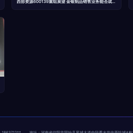
西部资源600139重组展望 金银制品销售业务能否成为增长新引擎？
1863712**
地址：河南省信阳市固始县蓼城大道中段秀水尚街茶叶城A栋1