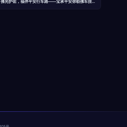
佛光护佑，福伴平安行车路——宝承平安弥勒佛车挂件推荐
05号