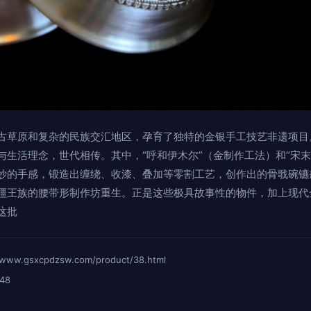
古草原和复杂的民族交汇地区，孕育了独特的金银手工技艺非遗项目
与生活理念，世代相传。其中，“呼和伊木尔”（金制作工法）和“宋末
妙的手感，锻造出缠绕、收漆、叠加等零割工艺，创作出的骨戨碗镳
疆王族的腰带形制作坊重生。正是这些极具故事性的物件，加上现代
这批
gsxcpdzsw.com/product/38.html
48