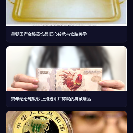
皇朝国产金银器饰品 匠心传承与软装美学
鸡年纪念纯银钞 上海造币厂铸就的典藏臻品