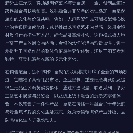
趋势正在形成：将顶级陶瓷艺术与贵金属——金、银制品进行
跨界融合与联动销售。这种融合并非简单的物理叠加，而是深
层次的文化与价值共鸣。例如，大师陶瓷作品可能搭配精心设
计的金银镶饰或配件，或是推出以陶瓷艺术为灵感、采用金银
材质打造的衍生艺术品、纪念品及高端礼盒。这种模式极大地
丰富了产品的层次与内涵，金银的永恒光泽与珍贵属性，进一
步提升了陶瓷作品的整体价值感与奢华体验，满足了消费者对
独特、尊贵礼赠与收藏的多元化需求。
在销售层面，这种“陶瓷+金银”的联动模式开辟了全新的市场赛
道。它瞄准了高端礼品市场、企业定制、重要纪念典藏以及追
求生活品位的精英消费群体。通过打造限量、联名系列，举办
主题艺术展览与品鉴会，以及线上线下融合的沉浸式零售体
验，不仅销售了一件件产品，更是在传播一种融合了千年瓷韵
与贵金属华彩的文化生活方式。这为景德镇陶瓷产业升级、品
牌高端化注入了强劲动力。
启航“中国大师瓷”，并积极探索与金银制品销售的协同发展，