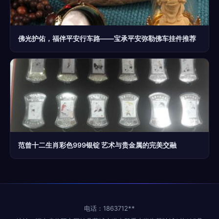
佛光护佑，福伴平安行车路——宝承平安弥勒佛车挂件推荐
范曾十二生肖彩色999银锭 艺术与贵金属的完美交融
电话：1863712**